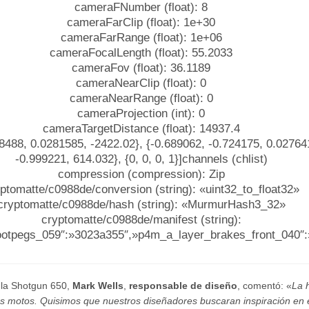
cameraFNumber (float): 8
cameraFarClip (float): 1e+30
cameraFarRange (float): 1e+06
cameraFocalLength (float): 55.2033
cameraFov (float): 36.1189
cameraNearClip (float): 0
cameraNearRange (float): 0
cameraProjection (int): 0
cameraTargetDistance (float): 14937.4
488, 0.0281585, -2422.02}, {-0.689062, -0.724175, 0.02764
-0.999221, 614.032}, {0, 0, 0, 1}]channels (chlist)
compression (compression): Zip
ptomatte/c0988de/conversion (string): «uint32_to_float32»
cryptomatte/c0988de/hash (string): «MurmurHash3_32»
cryptomatte/c0988de/manifest (string):
otpegs_059″:»3023a355″,»p4m_a_layer_brakes_front_040″:»
e la Shotgun 650,
Mark Wells
,
responsable de diseño
, comentó: «
La h
s motos. Quisimos que nuestros diseñadores buscaran inspiración en esa