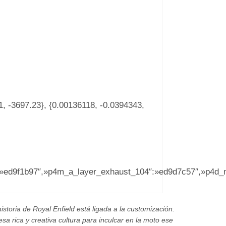
1, -3697.23}, {0.00136118, -0.0394343,
ed9f1b97″,»p4m_a_layer_exhaust_104″:»ed9d7c57″,»p4d_mas
istoria de Royal Enfield está ligada a la customización.
 rica y creativa cultura para inculcar en la moto ese