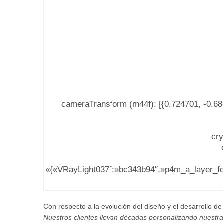
cameraTransform (m44f): [{0.724701, -0.688
cry
«{«VRayLight037″:»bc343b94″,»p4m_a_layer_fo
Con respecto a la evolución del diseño y el desarrollo d
Nuestros clientes llevan décadas personalizando nuestra