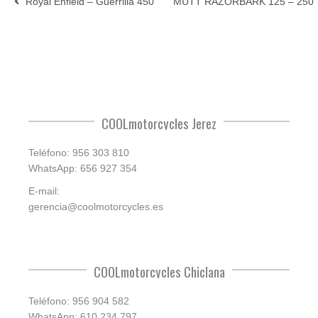
Royal Enfield – Guerrilla 450
MUTT RAZORBARK 125 – 250
COOLmotorcycles Jerez
Teléfono: 956 303 810
WhatsApp: 656 927 354
E-mail:
gerencia@coolmotorcycles.es
COOLmotorcycles Chiclana
Teléfono: 956 904 582
WhatsApp: 610 234 797